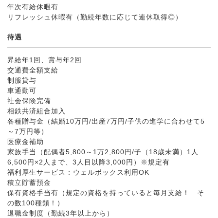
年次有給休暇有
リフレッシュ休暇有（勤続年数に応じて連休取得◎）
待遇
昇給年1回、賞与年2回
交通費全額支給
制服貸与
車通勤可
社会保険完備
相鉄共済組合加入
各種贈与金（結婚10万円/出産7万円/子供の進学に合わせて5
～7万円等）
医療金補助
家族手当（配偶者5,800～1万2,800円/子（18歳未満）1人
6,500円×2人まで、3人目以降3,000円）※規定有
福利厚生サービス：ウェルボックス利用OK
積立貯蓄預金
保有資格手当有（規定の資格を持っていると毎月支給！ そ
の数100種類！）
退職金制度（勤続3年以上から）