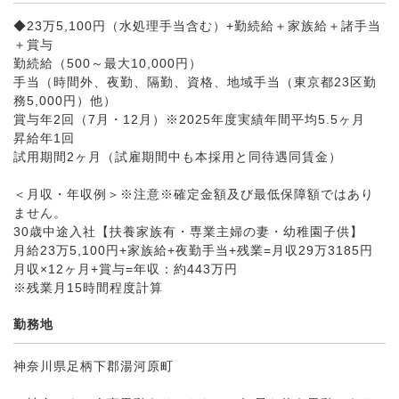
◆23万5,100円（水処理手当含む）+勤続給＋家族給＋諸手当
＋賞与
勤続給（500～最大10,000円）
手当（時間外、夜勤、隔勤、資格、地域手当（東京都23区勤
務5,000円）他）
賞与年2回（7月・12月）※2025年度実績年間平均5.5ヶ月
昇給年1回
試用期間2ヶ月（試雇期間中も本採用と同待遇同賃金）
＜月収・年収例＞※注意※確定金額及び最低保障額ではあり
ません。
30歳中途入社【扶養家族有・専業主婦の妻・幼稚園子供】
月給23万5,100円+家族給+夜勤手当+残業=月収29万3185円
月収×12ヶ月+賞与=年収：約443万円
※残業月15時間程度計算
勤務地
神奈川県足柄下郡湯河原町