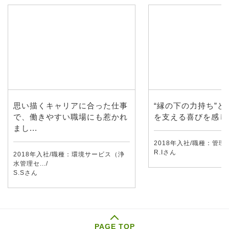
思い描くキャリアに合った仕事
“縁の下の力持ち”と
で、働きやすい職場にも惹かれ
を支える喜びを感じ
まし...
2018年入社/職種：管理/
R.Iさん
2018年入社/職種：環境サービス（浄
水管理セ.../
S.Sさん
PAGE TOP