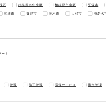
緑区
相模原市中央区
相模原市南区
平塚市
三浦市
秦野市
厚木市
大和市
海老名
パート
管理
施工管理
環境サービス
指定管理