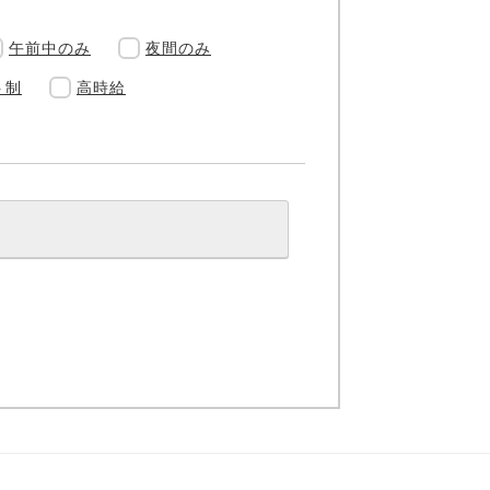
午前中のみ
夜間のみ
ト制
高時給