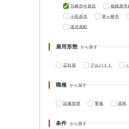
川崎市中原区
相模原市
小田原市
茅ヶ崎市
湯河原町
雇用形態
から探す
正社員
アルバイト
職種
から探す
設備管理
警備
清掃
条件
から探す